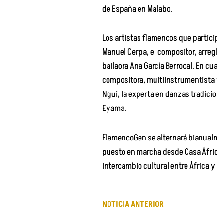
de España en Malabo.
Los artistas flamencos que particip
Manuel Cerpa, el compositor, arregl
bailaora Ana García Berrocal. En cua
compositora, multiinstrumentista y
Ngui, la experta en danzas tradici
Eyama.
FlamencoGen se alternará bianualme
puesto en marcha desde Casa Áfric
intercambio cultural entre África y
NOTICIA ANTERIOR