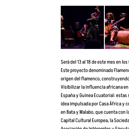
o
g
b
a
o
o
r
e
p
p
k
a
p
e
m
Será del 13 al 18 de este mes en lo
Este proyecto denominado FlamencoG
origen del flamenco, construyendo 
Visibilizar la influencia africana e
España y Guinea Ecuatorial: estas
idea impulsada por Casa África y c
en Bata y Malabo, que cuenta con l
Capital Cultural Europea, la Socied
Asociación de Intérpretes y Ejecuta