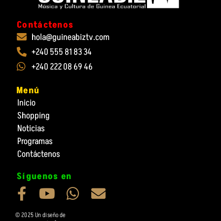
Contáctenos
hola@guineabiztv.com
+240 555 81 83 34
+240 222 08 69 46
Menú
Inicio
Shopping
Noticias
Programas
Contáctenos
Síguenos en
F
Y
W
E
a
o
h
n
© 2025 Un diseño de