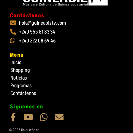
Contáctenos
hola@guineabiztv.com
+240 555 81 83 34
+240 222 08 69 46
Menú
Inicio
Shopping
Noticias
Programas
Contáctenos
Síguenos en
F
Y
W
E
a
o
h
n
© 2025 Un diseño de