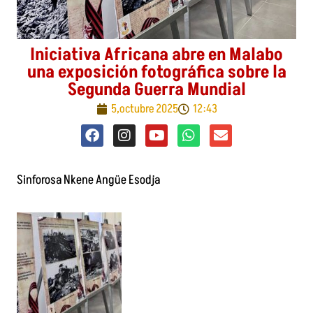
Iniciativa Africana abre en Malabo
una exposición fotográfica sobre la
Segunda Guerra Mundial
5,octubre 2025
12:43
F
I
Y
W
E
a
n
o
h
n
c
s
u
a
v
Sinforosa Nkene Angüe Esodja
e
t
t
t
e
b
a
u
s
l
o
g
b
a
o
o
r
e
p
p
k
a
p
e
m