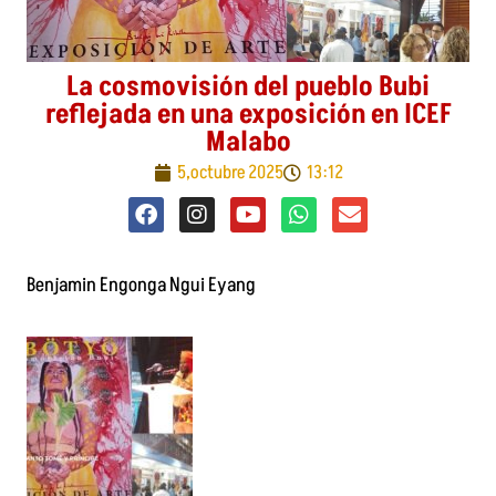
La cosmovisión del pueblo Bubi
reflejada en una exposición en ICEF
Malabo
5,octubre 2025
13:12
F
I
Y
W
E
a
n
o
h
n
c
s
u
a
v
Benjamin Engonga Ngui Eyang
e
t
t
t
e
b
a
u
s
l
o
g
b
a
o
o
r
e
p
p
k
a
p
e
m